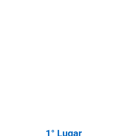
SCORE! MATCH
Vaninho YT
SCORE! MATCH
Vaninho YT
1° Lugar 